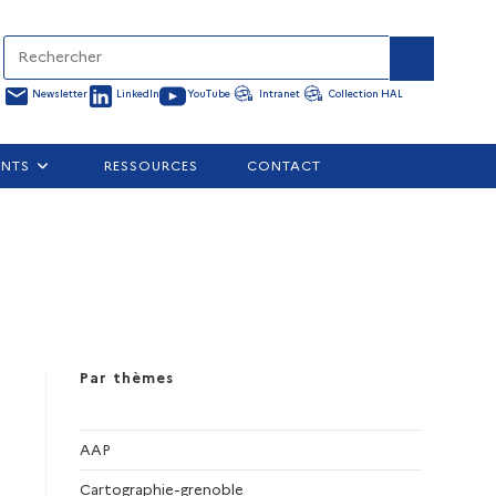
Newsletter
LinkedIn
YouTube
Intranet
Collection HAL
ENTS
RESSOURCES
CONTACT
Par thèmes
AAP
Cartographie-grenoble