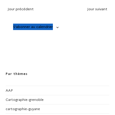
e
v
a
Jour précédent
Jour suivant
è
t
t
n
e
e
.
S’abonner au calendrier
n
m
e
a
n
t
v
i
Par thèmes
g
a
AAP
Cartographie-grenoble
t
cartographie-guyane