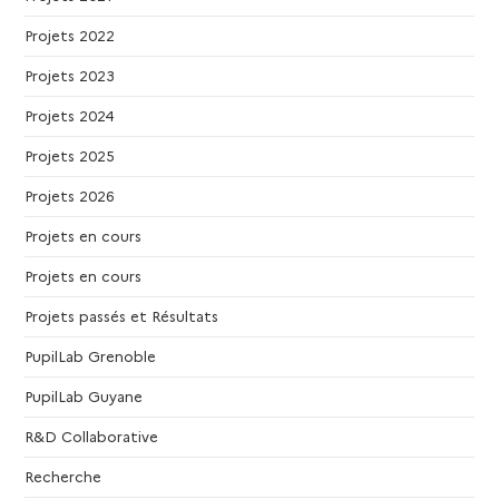
v
Projets 2022
è
Projets 2023
Projets 2024
n
Projets 2025
e
Projets 2026
m
Projets en cours
e
Projets en cours
Projets passés et Résultats
n
PupilLab Grenoble
t
PupilLab Guyane
s
R&D Collaborative
Recherche