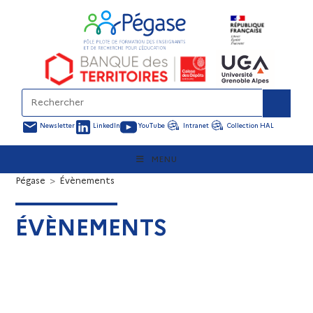
Newsletter
LinkedIn
YouTube
Intranet
Collection HAL
MENU
Pégase
>
Évènements
ÉVÈNEMENTS