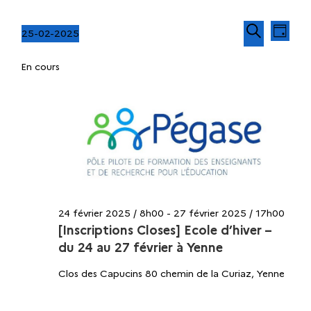
N
R
25-02-2025
J
a
S
R
o
e
v
En cours
é
e
u
i
l
c
r
c
g
e
h
a
c
e
h
t
t
r
i
i
c
e
o
o
h
n
n
r
e
d
n
24 février 2025 / 8h00
-
27 février 2025 / 17h00
e
c
e
[Inscriptions Closes] Ecole d’hiver –
v
z
du 24 au 27 février à Yenne
u
h
u
e
Clos des Capucins
80 chemin de la Curiaz, Yenne
n
s
e
e
É
d