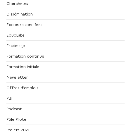
i
Chercheurs
o
Dissémination
n
Ecoles saisonnières
EducLabs
d
Essaimage
e
Formation continue
v
Formation initiale
Newsletter
u
Offres d'emplois
e
Pdf
s
Podcast
Pôle Pilote
É
Projets 2021