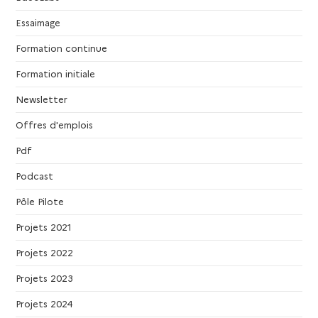
a
Essaimage
t
Formation continue
i
Formation initiale
o
Newsletter
Offres d'emplois
n
Pdf
d
Podcast
e
Pôle Pilote
Projets 2021
v
Projets 2022
u
Projets 2023
e
Projets 2024