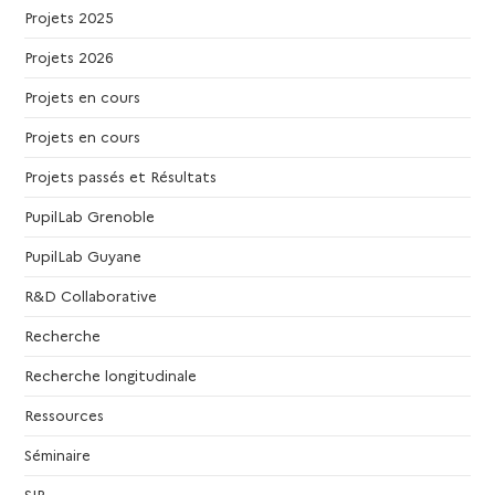
Projets 2025
s
Projets 2026
É
Projets en cours
v
Projets en cours
è
Projets passés et Résultats
PupilLab Grenoble
n
PupilLab Guyane
e
R&D Collaborative
m
Recherche
Recherche longitudinale
e
Ressources
n
Séminaire
SIP