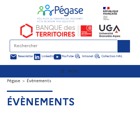
Newsletter
LinkedIn
YouTube
Intranet
Collection HAL
MENU
Pégase
>
Évènements
ÉVÈNEMENTS