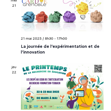
i
mer
21
o
n
d
21 mai 2025 / 8h30
-
17h00
e
La journée de l’expérimentation et de
l’innovation
v
jeu
u
22
e
s
É