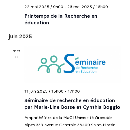
v
22 mai 2025 / 9h00
-
23 mai 2025 / 16h00
Printemps de la Recherche en
è
éducation
n
juin 2025
e
mer
11
m
e
n
11 juin 2025 / 15h00
-
17h00
t
Séminaire de recherche en éducation
par Marie-Line Bosse et Cynthia Boggio
s
Amphithéâtre de la MaCI Université Grenoble
Alpes 339 avenue Centrale 38400 Saint-Martin