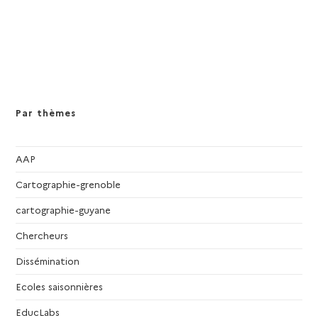
e
e
m
m
e
e
n
n
t
t
s
s
Par thèmes
AAP
Cartographie-grenoble
cartographie-guyane
Chercheurs
Dissémination
Ecoles saisonnières
EducLabs