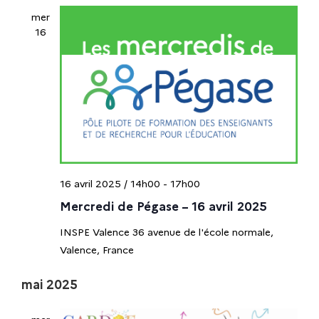
e
v
mer
a
è
16
t
t
n
e
e
.
n
m
e
a
n
t
v
i
16 avril 2025 / 14h00
-
17h00
Mercredi de Pégase – 16 avril 2025
g
INSPE Valence
36 avenue de l'école normale,
a
Valence, France
t
mai 2025