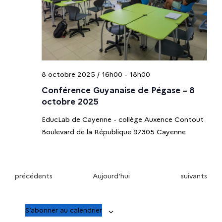
8 octobre 2025 / 16h00
-
18h00
Conférence Guyanaise de Pégase – 8
octobre 2025
EducLab de Cayenne - collège Auxence Contout
Boulevard de la République 97305 Cayenne
É
É
précédents
Aujourd’hui
suivants
v
v
è
è
S’abonner au calendrier
n
n