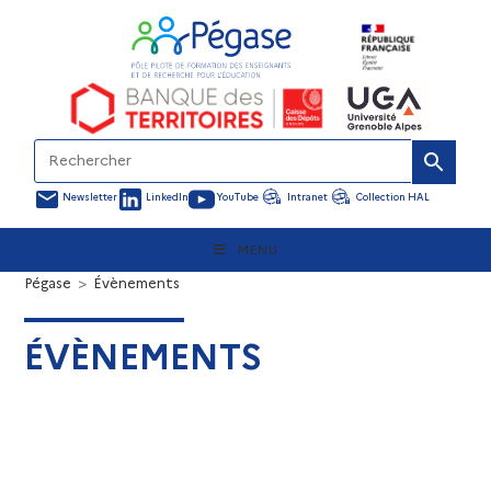
Newsletter
LinkedIn
YouTube
Intranet
Collection HAL
MENU
Pégase
>
Évènements
ÉVÈNEMENTS