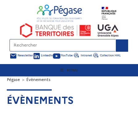
Newsletter
LinkedIn
YouTube
Intranet
Collection HAL
MENU
Pégase
>
Évènements
ÉVÈNEMENTS