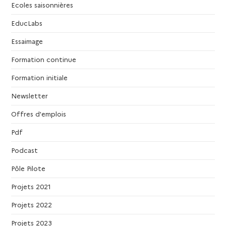
g
Ecoles saisonnières
EducLabs
a
Essaimage
t
Formation continue
i
Formation initiale
Newsletter
o
Offres d'emplois
n
Pdf
d
Podcast
Pôle Pilote
e
Projets 2021
v
Projets 2022
u
Projets 2023