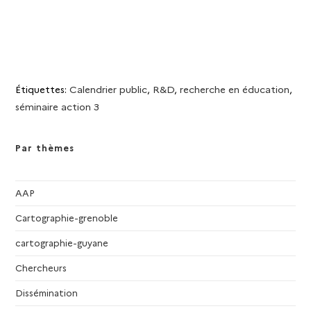
n
n
n
e
t
t
c
e
v
s
s
z
u
h
u
e
n
s
e
Étiquettes
:
Calendrier public
,
R&D
,
recherche en éducation
,
e
É
séminaire action 3
d
e
v
a
è
t
Par thèmes
t
n
e
e
.
n
m
AAP
e
a
Cartographie-grenoble
n
t
cartographie-guyane
v
Chercheurs
i
Dissémination