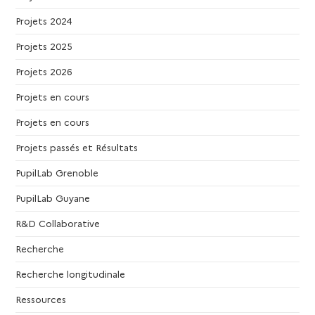
e
Projets 2024
Projets 2025
s
Projets 2026
É
Projets en cours
v
Projets en cours
Projets passés et Résultats
è
PupilLab Grenoble
n
PupilLab Guyane
e
R&D Collaborative
Recherche
m
Recherche longitudinale
e
Ressources