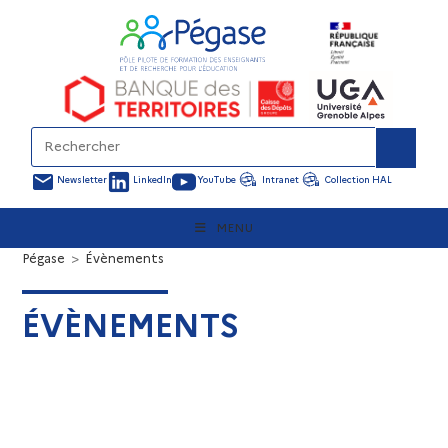
Newsletter
LinkedIn
YouTube
Intranet
Collection HAL
MENU
Pégase
>
Évènements
ÉVÈNEMENTS