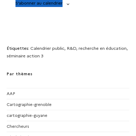
S’abonner au calendrier
n
n
s
e
e
m
m
e
e
n
n
t
t
Étiquettes
:
Calendrier public
,
R&D
,
recherche en éducation
,
s
s
séminaire action 3
Par thèmes
AAP
Cartographie-grenoble
cartographie-guyane
Chercheurs