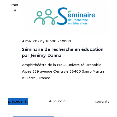
s
mer
4
É
v
è
4 mai 2022 / 16h00
-
18h00
n
Séminaire de recherche en éducation
par Jérémy Danna
e
Amphithéâtre de la MaCI Université Grenoble
Alpes 339 avenue Centrale 38400 Saint-Martin
m
d'Hères
, France
e
n
É
Aujourd’hui
É
précédents
suivants
v
v
t
è
è