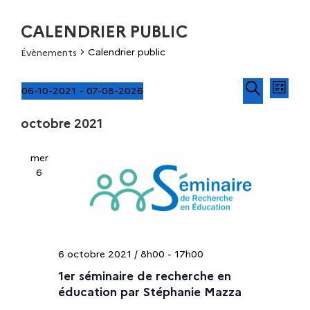
CALENDRIER PUBLIC
Calendrier public
Évènements
N
R
06-10-2021
 - 
07-08-2026
L
a
S
R
i
e
v
octobre 2021
é
e
s
i
l
c
t
c
g
mer
e
h
e
a
6
c
e
h
t
t
r
i
i
c
e
o
o
h
n
n
r
e
6 octobre 2021 / 8h00
-
17h00
d
n
e
1er séminaire de recherche en
c
e
v
éducation par Stéphanie Mazza
z
u