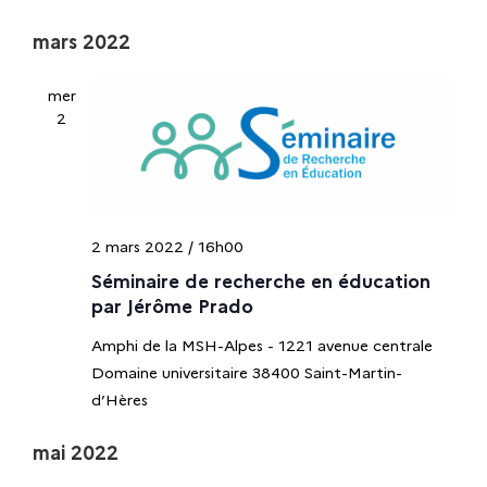
t
mars 2022
i
mer
2
o
n
d
2 mars 2022 / 16h00
Séminaire de recherche en éducation
e
par Jérôme Prado
v
Amphi de la MSH-Alpes - 1221 avenue centrale
Domaine universitaire 38400 Saint-Martin-
u
d’Hères
e
mai 2022