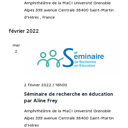
h
u
Amphithéâtre de la MaCI Université Grenoble
e
n
Alpes 339 avenue Centrale 38400 Saint-Martin
s
e
e
d'Hères
, France
É
d
e
v
février 2022
a
è
t
t
n
e
mer
e
2
.
n
m
e
a
n
t
v
2 février 2022 / 16h00
Séminaire de recherche en éducation
i
par Aline Frey
g
Amphithéâtre de la MaCI Université Grenoble
Alpes 339 avenue Centrale 38400 Saint-Martin
a
d’Hères