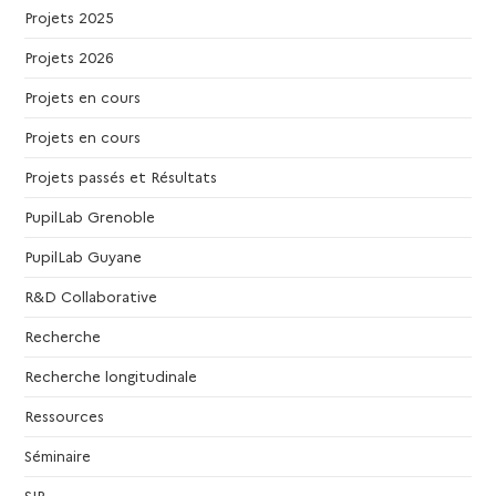
v
Projets 2025
Projets 2026
è
Projets en cours
n
Projets en cours
e
Projets passés et Résultats
PupilLab Grenoble
m
PupilLab Guyane
e
R&D Collaborative
n
Recherche
t
Recherche longitudinale
Ressources
s
Séminaire
SIP