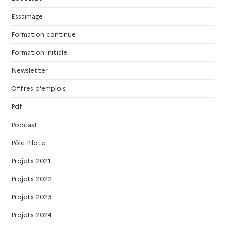
i
m
Essaimage
o
e
Formation continue
n
n
Formation initiale
d
t
Newsletter
Offres d'emplois
e
s
Pdf
v
Podcast
u
Pôle Pilote
e
Projets 2021
Projets 2022
s
Projets 2023
É
Projets 2024