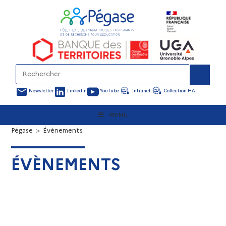
Newsletter
LinkedIn
YouTube
Intranet
Collection HAL
MENU
Pégase
>
Évènements
ÉVÈNEMENTS